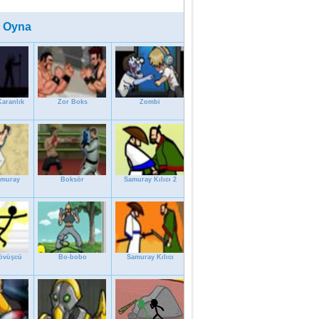
 Oyna
Karanlık
Zor Boks
Zombi
amuray
Boksör
Samuray Kılıcı 2
Dövüşcü
Bo-bobo
Samuray Kılıcı