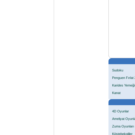
Sudoku
Penguen Fırlat 
Karides Yemeği
Kanat
4D Oyunlar
Ameliyat Oyunla
Zuma Oyunları
Köstebekgiller