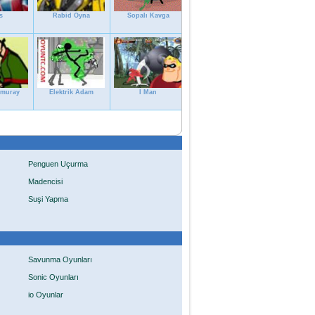
s
Rabid Oyna
Sopalı Kavga
amuray
Elektrik Adam
I Man
Penguen Uçurma
Madencisi
Suşi Yapma
Savunma Oyunları
Sonic Oyunları
io Oyunlar