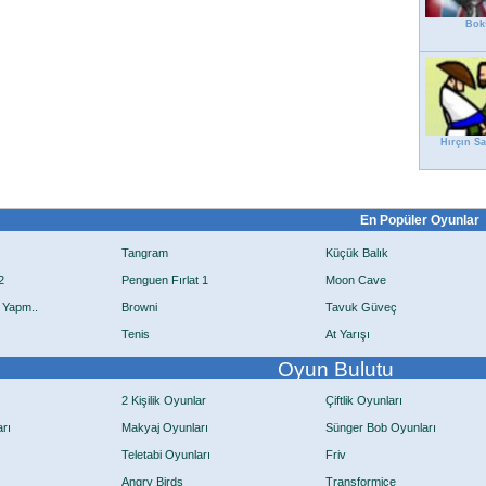
Bok
Hırçın S
En Popüler Oyunlar
Tangram
Küçük Balık
2
Penguen Fırlat 1
Moon Cave
 Yapm..
Browni
Tavuk Güveç
Tenis
At Yarışı
Oyun Bulutu
2 Kişilik Oyunlar
Çiftlik Oyunları
rı
Makyaj Oyunları
Sünger Bob Oyunları
Teletabi Oyunları
Friv
Angry Birds
Transformice