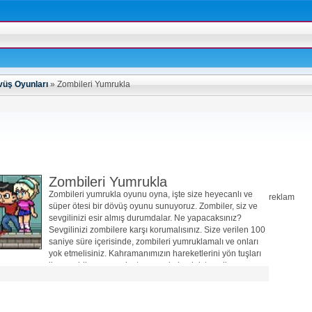
üş Oyunları
»
Zombileri Yumrukla
Zombileri Yumrukla
Zombileri yumrukla oyunu oyna, işte size heyecanlı ve
reklam
süper ötesi bir dövüş oyunu sunuyoruz. Zombiler, siz ve
sevgilinizi esir almış durumdalar. Ne yapacaksınız?
Sevgilinizi zombilere karşı korumalısınız. Size verilen 100
saniye süre içerisinde, zombileri yumruklamalı ve onları
yok etmelisiniz. Kahramanımızın hareketlerini yön tuşları
ile, zombilere yumruk atmasını da boşluk tuşu ile
yapabilirsiniz. Zombileri yumrukladıkça ve combo
yaptıkça, süreniz hızla bitecektir. Böylece, bölümleri
geçebilirsiniz. İyi eğlenceler…