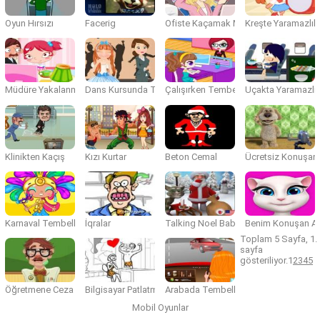
Oyun Hırsızı
Facerig
Ofiste Kaçamak Makyaj
Kreşte Yaramazlık
Müdüre Yakalanma
Dans Kursunda Tembellik
Çalışırken Tembellik
Uçakta Yaramazlı
Klinikten Kaçış
Kızı Kurtar
Beton Cemal
Ücretsiz Konuşan
Karnaval Tembellği
İqralar
Talking Noel Baba
Benim Konuşan A
Toplam 5 Sayfa, 1.
sayfa
gösteriliyor.
1
2
3
4
5
Öğretmene Ceza
Bilgisayar Patlatma
Arabada Tembellik
Mobil Oyunlar