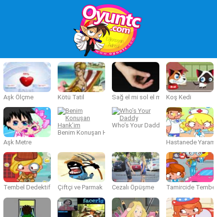
Aşk Ölçme
Kötü Tatil
Sağ el mi sol el mi
Koş Kedi
Who’s Your Daddy
Benim Konuşan Hank’im
Aşk Metre
Hastanede Yarama
Tembel Dedektif
Çiftçi ve Parmak
Cezalı Öpüşme
Tamircide Tembel