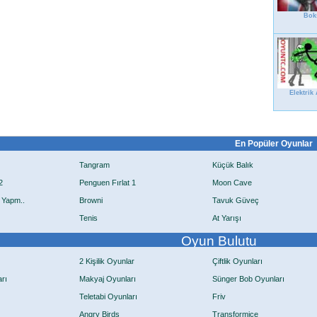
Bok
Elektrik
En Popüler Oyunlar
Tangram
Küçük Balık
2
Penguen Fırlat 1
Moon Cave
 Yapm..
Browni
Tavuk Güveç
Tenis
At Yarışı
Oyun Bulutu
2 Kişilik Oyunlar
Çiftlik Oyunları
rı
Makyaj Oyunları
Sünger Bob Oyunları
Teletabi Oyunları
Friv
Angry Birds
Transformice