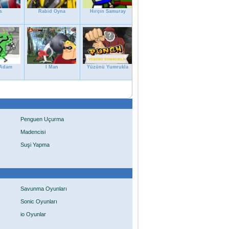
s
Rabid Oyna
Hırçın Samuray
 Adam
I Man
Yüzünü Yumrukla
Penguen Uçurma
Madencisi
Suşi Yapma
Savunma Oyunları
Sonic Oyunları
io Oyunlar