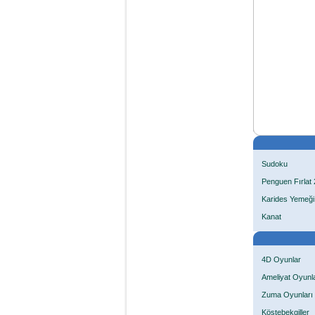
Sudoku
Penguen Fırlat 
Karides Yemeği
Kanat
4D Oyunlar
Ameliyat Oyunla
Zuma Oyunları
Köstebekgiller