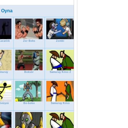
 Oyna
Karanlık
Zor Boks
Zombi
amuray
Boksör
Samuray Kılıcı 2
Dövüşcü
Bo-bobo
Samuray Kılıcı