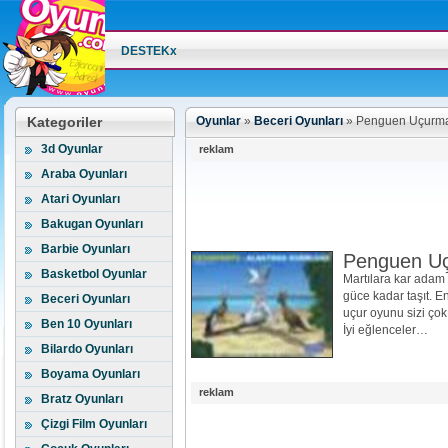
DESTEKx
Kategoriler
Oyunlar
»
Beceri Oyunları
»
Penguen Uçurm
3d Oyunlar
reklam
Araba Oyunları
Atari Oyunları
Bakugan Oyunları
Barbie Oyunları
Penguen U
Basketbol Oyunlar
Martılara kar adam
güce kadar taşıt. E
Beceri Oyunları
uçur oyunu sizi ço
Ben 10 Oyunları
İyi eğlenceler…
Bilardo Oyunları
Boyama Oyunları
reklam
Bratz Oyunları
Çizgi Film Oyunları