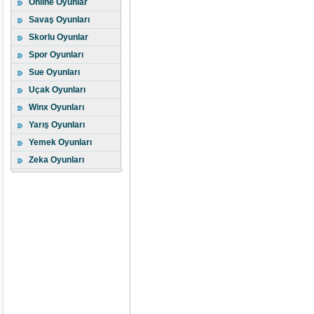
Online Oyunlar
Savaş Oyunları
Skorlu Oyunlar
Spor Oyunları
Sue Oyunları
Uçak Oyunları
Winx Oyunları
Yarış Oyunları
Yemek Oyunları
Zeka Oyunları