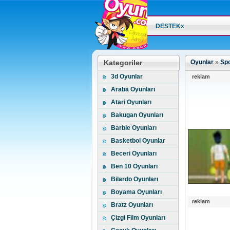
DESTEKx
Kategoriler
Oyunlar
»
Spo
3d Oyunlar
reklam
Araba Oyunları
Atari Oyunları
Bakugan Oyunları
Barbie Oyunları
Basketbol Oyunlar
Beceri Oyunları
Ben 10 Oyunları
Bilardo Oyunları
Boyama Oyunları
reklam
Bratz Oyunları
Çizgi Film Oyunları