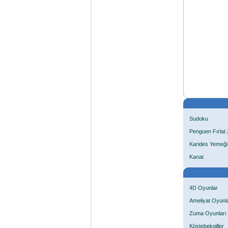
Sudoku
Penguen Fırlat 
Karides Yemeği
Kanat
4D Oyunlar
Ameliyat Oyunla
Zuma Oyunları
Köstebekgiller