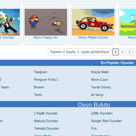
ak Dövüşü
Mario Flappy Avı
Mario Plajda Gezinti
Mario
Toplam 4 Sayfa, 1. sayfa gösteriliyor.
1
2
3
En Popüler Oyunlar
Tangram
Küçük Balık
2
Penguen Fırlat 1
Moon Cave
 Yapm..
Browni
Tavuk Güveç
Tenis
At Yarışı
Oyun Bulutu
2 Kişilik Oyunlar
Çiftlik Oyunları
rı
Makyaj Oyunları
Sünger Bob Oyunları
Teletabi Oyunları
Friv