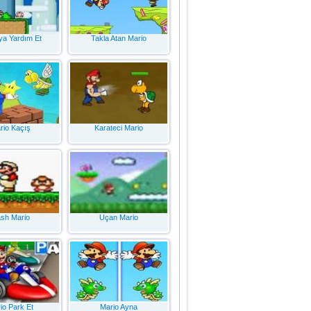
ya Yardım Et
Takla Atan Mario
rio Kaçış
Karateci Mario
ash Mario
Uçan Mario
io Park Et
Mario Ayna