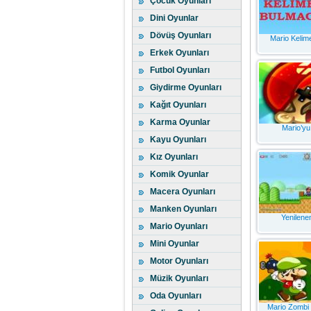
Çocuk Oyunları
Dini Oyunlar
Dövüş Oyunları
Mario Kelim
Erkek Oyunları
Futbol Oyunları
Giydirme Oyunları
Kağıt Oyunları
Karma Oyunlar
Mario’yu
Kayu Oyunları
Kız Oyunları
Komik Oyunlar
Macera Oyunları
Manken Oyunları
Yenilene
Mario Oyunları
Mini Oyunlar
Motor Oyunları
Müzik Oyunları
Oda Oyunları
Mario Zombi