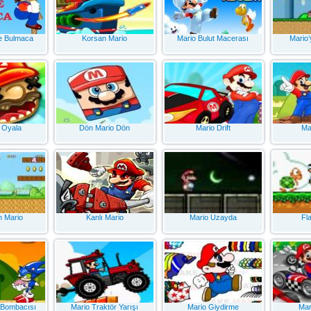
e Bulmaca
Korsan Mario
Mario Bulut Macerası
Mario’
 Oyala
Dön Mario Dön
Mario Drift
Ma
n Mario
Kanlı Mario
Mario Uzayda
Fl
 Bombacısı
Mario Traktör Yarışı
Mario Giydirme
Mar