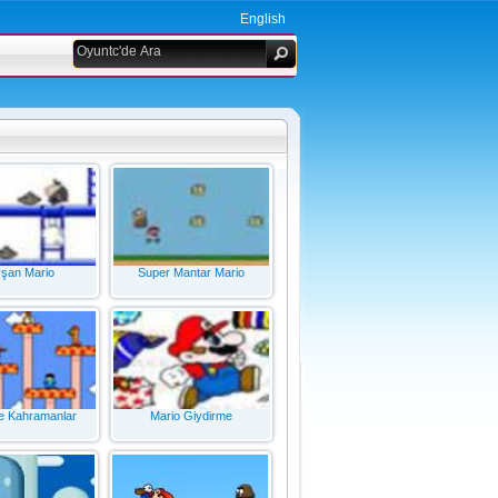
English
şan Mario
Super Mantar Mario
e Kahramanlar
Mario Giydirme