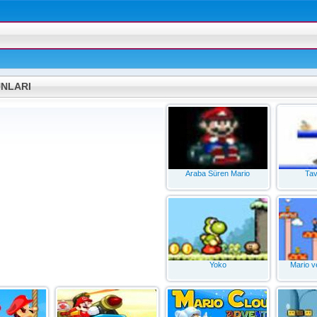
NLARI
Araba Süren Mario
Tav
Yoko
Mario v