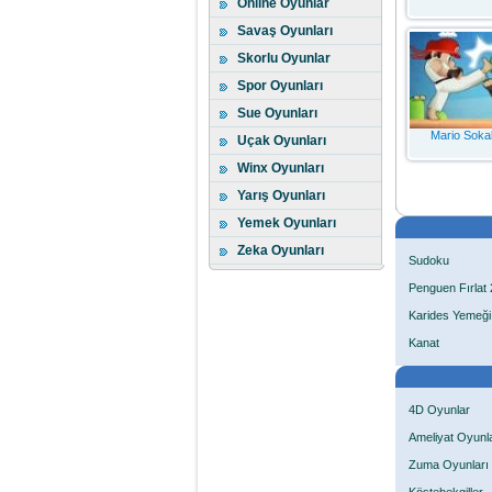
Online Oyunlar
Savaş Oyunları
Skorlu Oyunlar
Spor Oyunları
Sue Oyunları
Mario Sok
Uçak Oyunları
Winx Oyunları
Yarış Oyunları
Yemek Oyunları
Zeka Oyunları
Sudoku
Penguen Fırlat 
Karides Yemeği
Kanat
4D Oyunlar
Ameliyat Oyunla
Zuma Oyunları