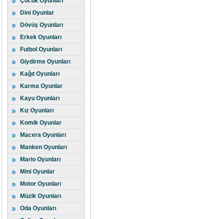
Çocuk Oyunları
Dini Oyunlar
Dövüş Oyunları
Erkek Oyunları
Futbol Oyunları
Giydirme Oyunları
Kağıt Oyunları
Karma Oyunlar
Kayu Oyunları
Kız Oyunları
Komik Oyunlar
Macera Oyunları
Manken Oyunları
Mario Oyunları
Mini Oyunlar
Motor Oyunları
Müzik Oyunları
Oda Oyunları