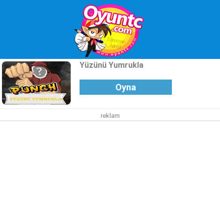
Yüzünü Yumrukla
Oyna
reklam