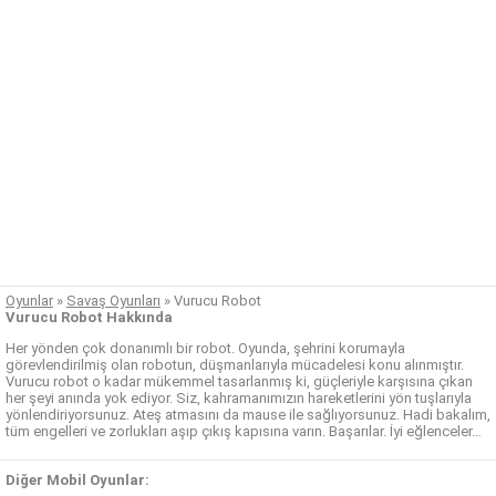
Oyunlar
»
Savaş Oyunları
»
Vurucu Robot
Vurucu Robot Hakkında
Her yönden çok donanımlı bir robot. Oyunda, şehrini korumayla
görevlendirilmiş olan robotun, düşmanlarıyla mücadelesi konu alınmıştır.
Vurucu robot o kadar mükemmel tasarlanmış ki, güçleriyle karşısına çıkan
her şeyi anında yok ediyor. Siz, kahramanımızın hareketlerini yön tuşlarıyla
yönlendiriyorsunuz. Ateş atmasını da mause ile sağlıyorsunuz. Hadi bakalım,
tüm engelleri ve zorlukları aşıp çıkış kapısına varın. Başarılar. İyi eğlenceler…
Diğer Mobil Oyunlar: