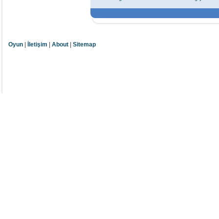
Oyun
|
İletişim
|
About
|
Sitemap