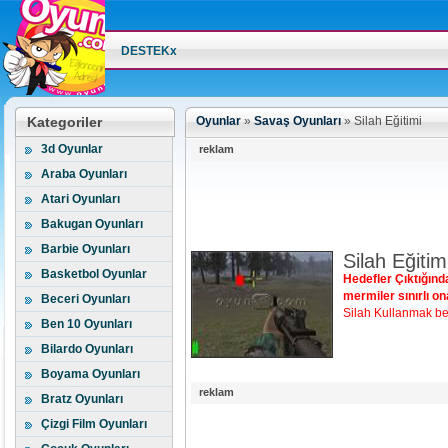
DESTEKx
Kategoriler
Oyunlar
»
Savaş Oyunları
»
Silah Eğitimi
3d Oyunlar
reklam
Araba Oyunları
Atari Oyunları
Bakugan Oyunları
Barbie Oyunları
Silah Eğitim
Basketbol Oyunlar
Hedefler Çıktığında
mermiler sınırlı 
Beceri Oyunları
Silah Kullanmak bece
Ben 10 Oyunları
Bilardo Oyunları
Boyama Oyunları
reklam
Bratz Oyunları
Çizgi Film Oyunları