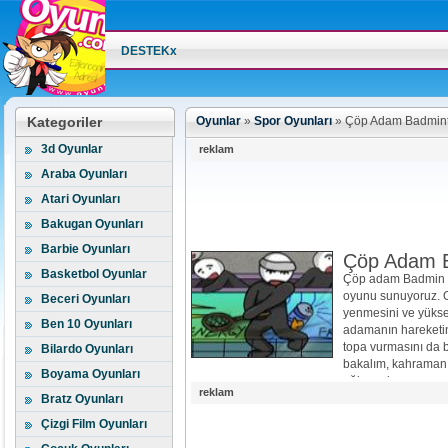
DESTEKx
Kategoriler
Oyunlar
»
Spor Oyunları
»
Çöp Adam Badmin
3d Oyunlar
reklam
Araba Oyunları
Atari Oyunları
Bakugan Oyunları
Barbie Oyunları
Çöp Adam 
Basketbol Oyunlar
Çöp adam Badmin oy
oyunu sunuyoruz. O
Beceri Oyunları
yenmesini ve yükse
Ben 10 Oyunları
adamanın hareketini 
topa vurmasını da b
Bilardo Oyunları
bakalım, kahramanım
Boyama Oyunları
eğlenceler…
reklam
Bratz Oyunları
Çizgi Film Oyunları