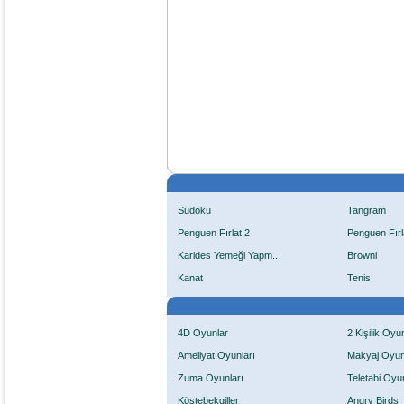
Sudoku
Tangram
Penguen Fırlat 2
Penguen Fırl
Karides Yemeği Yapm..
Browni
Kanat
Tenis
4D Oyunlar
2 Kişilik Oyu
Ameliyat Oyunları
Makyaj Oyun
Zuma Oyunları
Teletabi Oyun
Köstebekgiller
Angry Birds