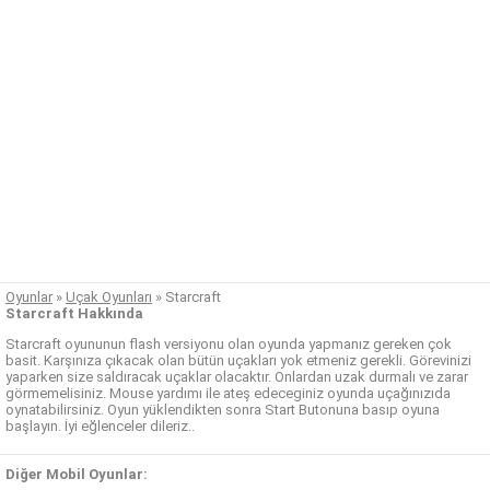
Oyunlar
»
Uçak Oyunları
»
Starcraft
Starcraft Hakkında
Starcraft oyununun flash versiyonu olan oyunda yapmanız gereken çok
basit. Karşınıza çıkacak olan bütün uçakları yok etmeniz gerekli. Görevinizi
yaparken size saldıracak uçaklar olacaktır. Onlardan uzak durmalı ve zarar
görmemelisiniz. Mouse yardımı ile ateş edeceginiz oyunda uçağınızıda
oynatabilirsiniz. Oyun yüklendikten sonra Start Butonuna basıp oyuna
başlayın. İyi eğlenceler dileriz..
Diğer Mobil Oyunlar: