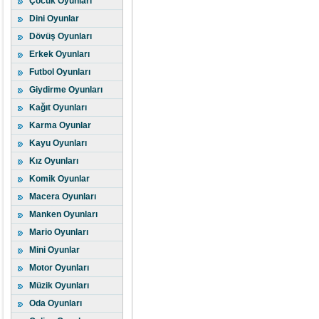
Çocuk Oyunları
Dini Oyunlar
Dövüş Oyunları
Erkek Oyunları
Futbol Oyunları
Giydirme Oyunları
Kağıt Oyunları
Karma Oyunlar
Kayu Oyunları
Kız Oyunları
Komik Oyunlar
Macera Oyunları
Manken Oyunları
Mario Oyunları
Mini Oyunlar
Motor Oyunları
Müzik Oyunları
Oda Oyunları