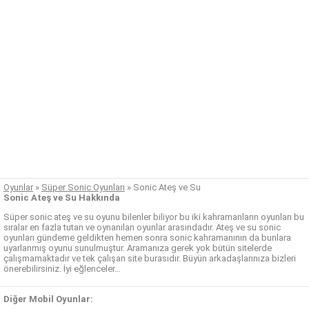
Oyunlar
»
Süper Sonic Oyunları
»
Sonic Ateş ve Su
Sonic Ateş ve Su Hakkında
Süper sonic ateş ve su oyunu bilenler biliyor bu iki kahramanların oyunları bu
sıralar en fazla tutan ve oynanılan oyunlar arasındadır. Ateş ve su sonic
oyunları gündeme geldikten hemen sonra sonic kahramanının da bunlara
uyarlanmış oyunu sunulmuştur. Aramanıza gerek yok bütün sitelerde
çalışmamaktadır ve tek çalışan site burasıdır. Büyün arkadaşlarınıza bizleri
önerebilirsiniz. İyi eğlenceler…
Diğer Mobil Oyunlar: