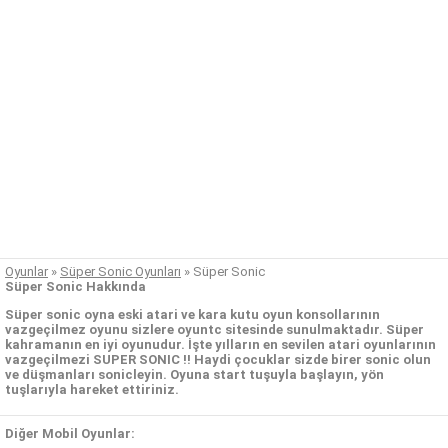
Oyunlar
»
Süper Sonic Oyunları
»
Süper Sonic
Süper Sonic Hakkında
Süper sonic oyna eski atari ve kara kutu oyun konsollarının
vazgeçilmez oyunu sizlere oyuntc sitesinde sunulmaktadır. Süper
kahramanın en iyi oyunudur. İşte yılların en sevilen atari oyunlarının
vazgeçilmezi SUPER SONIC !! Haydi çocuklar sizde birer sonic olun
ve düşmanları sonicleyin. Oyuna start tuşuyla başlayın, yön
tuşlarıyla hareket ettiriniz.
Diğer Mobil Oyunlar: