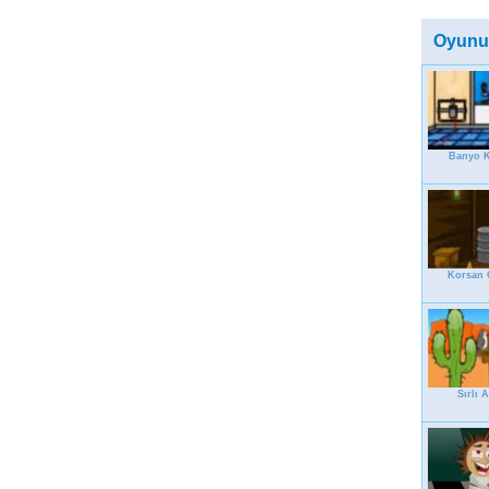
Oyunu
Banyo K
Korsan 
Sırlı 