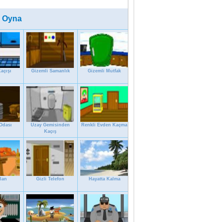
 Oyna
açışı
Gizemli Samanlık
Gizemli Mutfak
Odası
Uzay Gemisinden
Renkli Evden Kaçma
Kaçış
Alan
Gizli Telefon
Hayatta Kalma