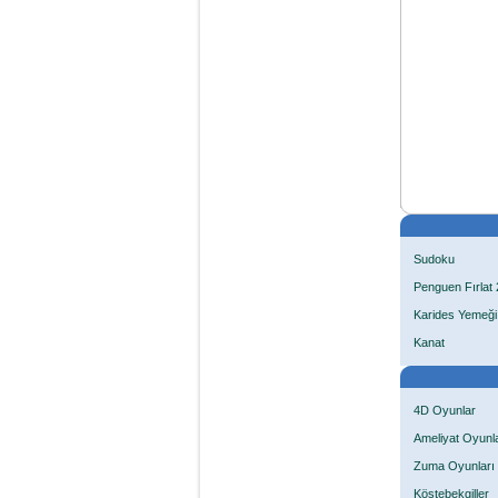
Sudoku
Penguen Fırlat 
Karides Yemeği
Kanat
4D Oyunlar
Ameliyat Oyunla
Zuma Oyunları
Köstebekgiller