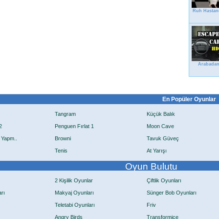
Ruh Hastane
Arabadan
En Popüler Oyunlar
Tangram
Küçük Balık
2
Penguen Fırlat 1
Moon Cave
 Yapm..
Browni
Tavuk Güveç
Tenis
At Yarışı
Oyun Bulutu
2 Kişilik Oyunlar
Çiftlik Oyunları
rı
Makyaj Oyunları
Sünger Bob Oyunları
Teletabi Oyunları
Friv
Angry Birds
Transformice