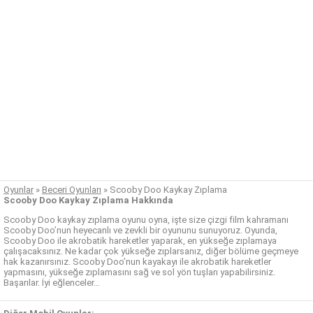
Oyunlar
»
Beceri Oyunları
»
Scooby Doo Kaykay Zıplama
Scooby Doo Kaykay Zıplama Hakkında
Scooby Doo kaykay zıplama oyunu oyna, işte size çizgi film kahramanı
Scooby Doo’nun heyecanlı ve zevkli bir oyununu sunuyoruz. Oyunda,
Scooby Doo ile akrobatik hareketler yaparak, en yükseğe zıplamaya
çalışacaksınız. Ne kadar çok yükseğe zıplarsanız, diğer bölüme geçmeye
hak kazanırsınız. Scooby Doo’nun kayakayı ile akrobatik hareketler
yapmasını, yükseğe zıplamasını sağ ve sol yön tuşları yapabilirsiniz.
Başarılar. İyi eğlenceler…