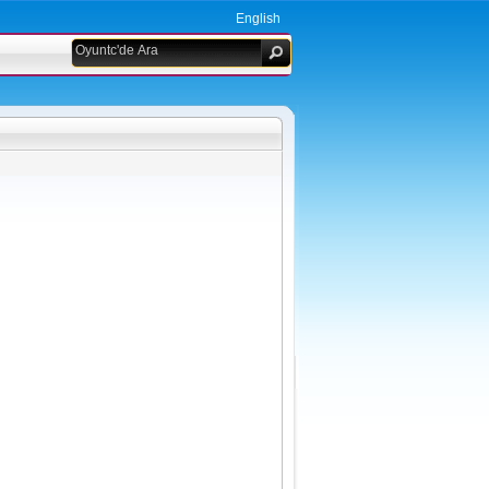
English