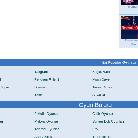
Mantar
Örümcek
Ben
En Popüler Oyunlar
Tangram
Küçük Balık
2
Penguen Fırlat 1
Moon Cave
 Yapm..
Browni
Tavuk Güveç
Tenis
At Yarışı
Oyun Bulutu
2 Kişilik Oyunlar
Çiftlik Oyunları
rı
Makyaj Oyunları
Sünger Bob Oyunları
Teletabi Oyunları
Friv
Angry Birds
Transformice