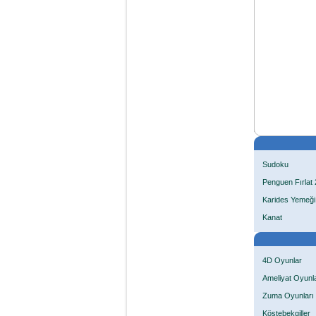
Sudoku
Penguen Fırlat 
Karides Yemeği
Kanat
4D Oyunlar
Ameliyat Oyunla
Zuma Oyunları
Köstebekgiller