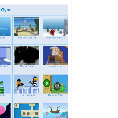
 Oyna
alık
Penguen Uçurma
Penguen Fırlat 2
ırlat 1
Moon Cave
Madencisi
üşür
Bela Kargalar
Bomba Yolu