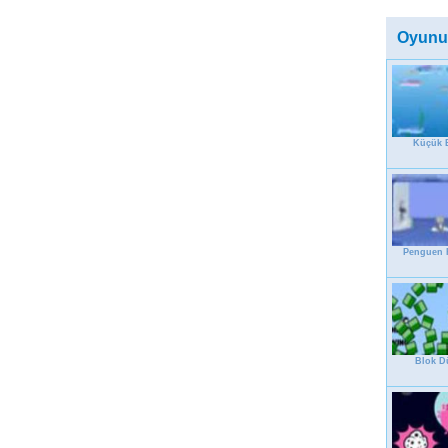
Oyunu
Küçük B
Penguen F
Blok D