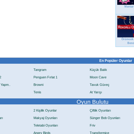
Mantar
Örümcek
Ben
En Popüler Oyunlar
Tangram
Küçük Balık
2
Penguen Fırlat 1
Moon Cave
 Yapm..
Browni
Tavuk Güveç
Tenis
At Yarışı
Oyun Bulutu
2 Kişilik Oyunlar
Çiftlik Oyunları
rı
Makyaj Oyunları
Sünger Bob Oyunları
Teletabi Oyunları
Friv
Angry Birds
Transformice