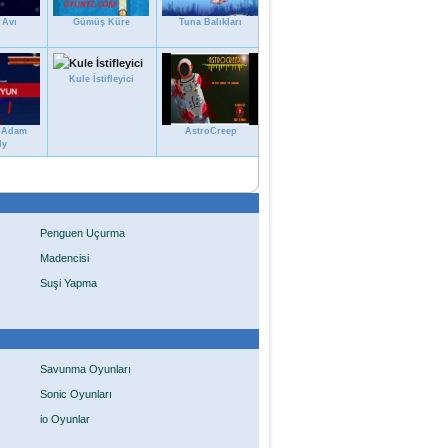
 Avı
Gümüş Küre
Tuna Balıkları
Kule İstifleyici
 Adam
AstroCreep
dy
Penguen Uçurma
Madencisi
Suşi Yapma
Savunma Oyunları
Sonic Oyunları
io Oyunlar