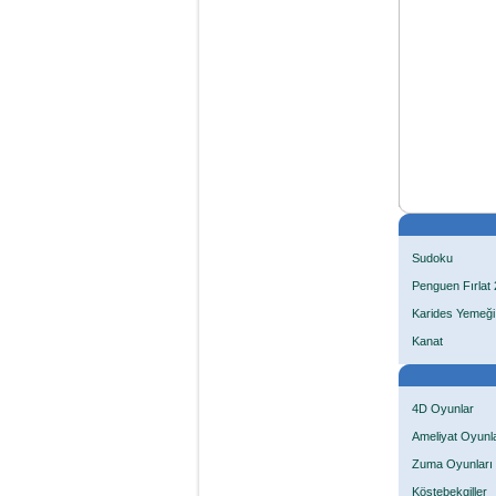
Sudoku
Penguen Fırlat 
Karides Yemeği
Kanat
4D Oyunlar
Ameliyat Oyunla
Zuma Oyunları
Köstebekgiller