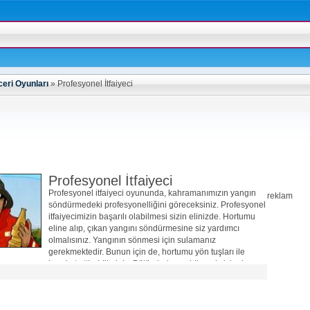
eri Oyunları
»
Profesyonel İtfaiyeci
Profesyonel İtfaiyeci
Profesyonel itfaiyeci oyununda, kahramanımızın yangın
reklam
söndürmedeki profesyonelliğini göreceksiniz. Profesyonel
itfaiyecimizin başarılı olabilmesi sizin elinizde. Hortumu
eline alıp, çıkan yangını söndürmesine siz yardımcı
olmalısınız. Yangının sönmesi için sulamanız
gerekmektedir. Bunun için de, hortumu yön tuşları ile
hareket ettirebilirsiniz. Bölümleri geçebilmeniz için de,
yangının tamamen sönmüş olması gerekmektedir.
Başarılar. İyi eğlenceler…