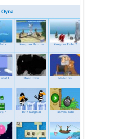
 Oyna
alık
Penguen Uçurma
Penguen Fırlat 2
ırlat 1
Moon Cave
Madencisi
üşür
Bela Kargalar
Bomba Yolu