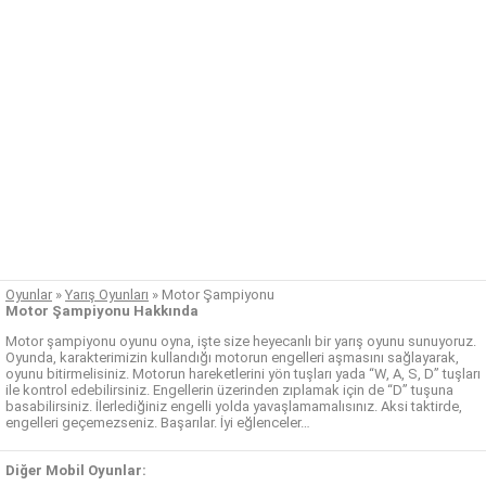
Oyunlar
»
Yarış Oyunları
»
Motor Şampiyonu
Motor Şampiyonu Hakkında
Motor şampiyonu oyunu oyna, işte size heyecanlı bir yarış oyunu sunuyoruz.
Oyunda, karakterimizin kullandığı motorun engelleri aşmasını sağlayarak,
oyunu bitirmelisiniz. Motorun hareketlerini yön tuşları yada “W, A, S, D” tuşları
ile kontrol edebilirsiniz. Engellerin üzerinden zıplamak için de “D” tuşuna
basabilirsiniz. İlerlediğiniz engelli yolda yavaşlamamalısınız. Aksi taktirde,
engelleri geçemezseniz. Başarılar. İyi eğlenceler…
Diğer Mobil Oyunlar: