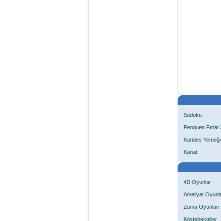
Sudoku
Penguen Fırlat 
Karides Yemeği
Kanat
4D Oyunlar
Ameliyat Oyunla
Zuma Oyunları
Köstebekgiller