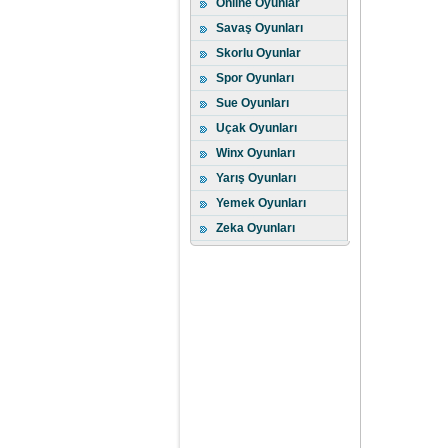
Online Oyunlar
Savaş Oyunları
Skorlu Oyunlar
Spor Oyunları
Sue Oyunları
Uçak Oyunları
Winx Oyunları
Yarış Oyunları
Yemek Oyunları
Zeka Oyunları