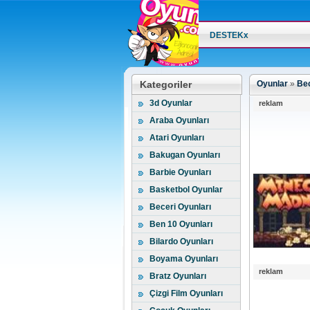
DESTEKx
Kategoriler
Oyunlar
»
Bec
3d Oyunlar
reklam
Araba Oyunları
Atari Oyunları
Bakugan Oyunları
Barbie Oyunları
Basketbol Oyunlar
Beceri Oyunları
Ben 10 Oyunları
Bilardo Oyunları
Boyama Oyunları
reklam
Bratz Oyunları
Çizgi Film Oyunları