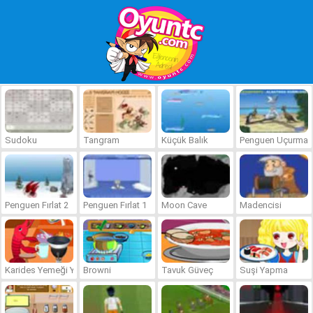
Sudoku
Tangram
Küçük Balık
Penguen Uçurma
Penguen Fırlat 2
Penguen Fırlat 1
Moon Cave
Madencisi
Karides Yemeği Yapma
Browni
Tavuk Güveç
Suşi Yapma