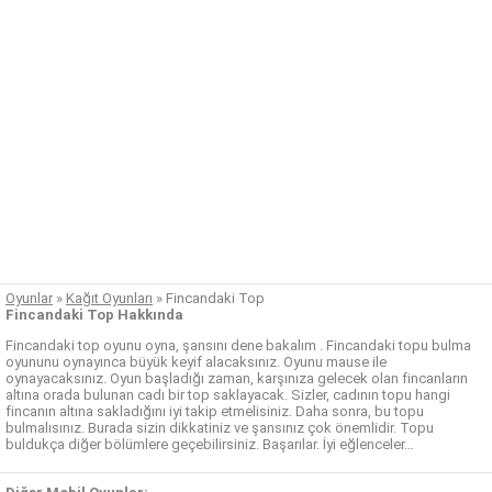
Oyunlar
»
Kağıt Oyunları
»
Fincandaki Top
Fincandaki Top Hakkında
Fincandaki top oyunu oyna, şansını dene bakalım . Fincandaki topu bulma
oyununu oynayınca büyük keyif alacaksınız. Oyunu mause ile
oynayacaksınız. Oyun başladığı zaman, karşınıza gelecek olan fincanların
altına orada bulunan cadı bir top saklayacak. Sizler, cadının topu hangi
fincanın altına sakladığını iyi takip etmelisiniz. Daha sonra, bu topu
bulmalısınız. Burada sizin dikkatiniz ve şansınız çok önemlidir. Topu
buldukça diğer bölümlere geçebilirsiniz. Başarılar. İyi eğlenceler…