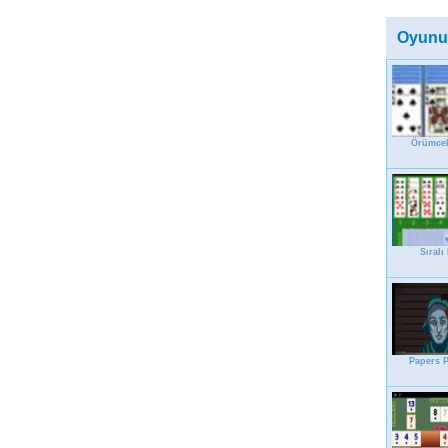
Oyunu
Örümcek
Sıralı
Papers P