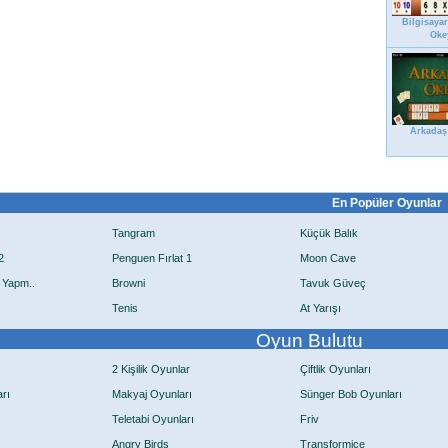
Bilgisayar
Oke
Arkadaş
En Popüler Oyunlar
Tangram
Küçük Balık
2
Penguen Fırlat 1
Moon Cave
 Yapm..
Browni
Tavuk Güveç
Tenis
At Yarışı
Oyun Bulutu
2 Kişilik Oyunlar
Çiftlik Oyunları
rı
Makyaj Oyunları
Sünger Bob Oyunları
Teletabi Oyunları
Friv
Angry Birds
Transformice