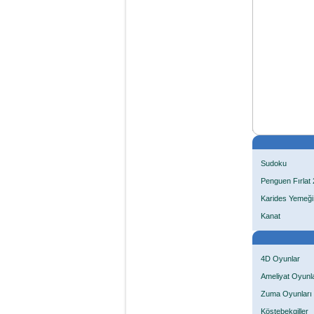
Sudoku
Penguen Fırlat 
Karides Yemeği
Kanat
4D Oyunlar
Ameliyat Oyunla
Zuma Oyunları
Köstebekgiller