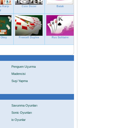
a Karşı
Coin Dozer
Batak
y
 Okey
Freecell Duplex
Rus Solitaire
Penguen Uçurma
Madencisi
Suşi Yapma
Savunma Oyunları
Sonic Oyunları
io Oyunlar