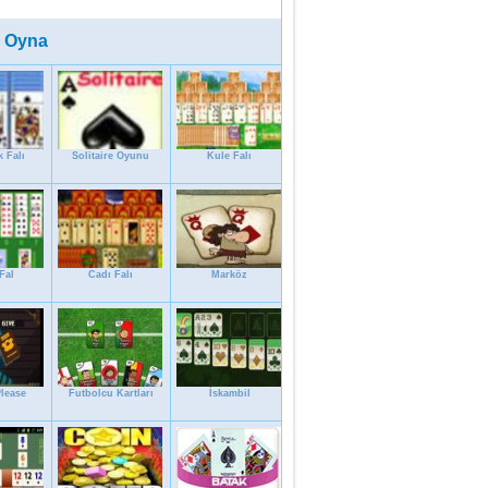
 Oyna
 Falı
Solitaire Oyunu
Kule Falı
 Fal
Cadı Falı
Marköz
lease
Futbolcu Kartları
İskambil