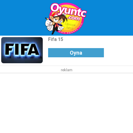
Fifa 15
Oyna
reklam