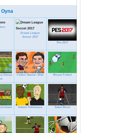
 Oyna
Hero
Dream League
Soccer 2017
Pes 2017
ruş Dünya
Futbol Starları 2016
Mouse Futbol
sı
Antremanı
Hakem Patlatmaca
Sakat Messi