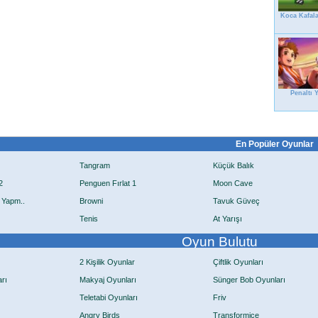
Koca Kafala
Penaltı Y
En Popüler Oyunlar
Tangram
Küçük Balık
2
Penguen Fırlat 1
Moon Cave
 Yapm..
Browni
Tavuk Güveç
Tenis
At Yarışı
Oyun Bulutu
2 Kişilik Oyunlar
Çiftlik Oyunları
rı
Makyaj Oyunları
Sünger Bob Oyunları
Teletabi Oyunları
Friv
Angry Birds
Transformice