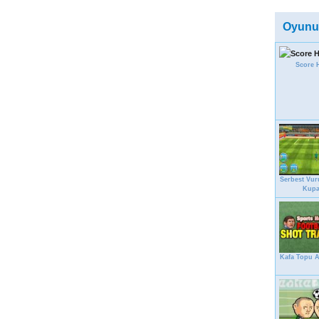
Oyunu
Score 
Serbest Vu
Kupa
Kafa Topu 