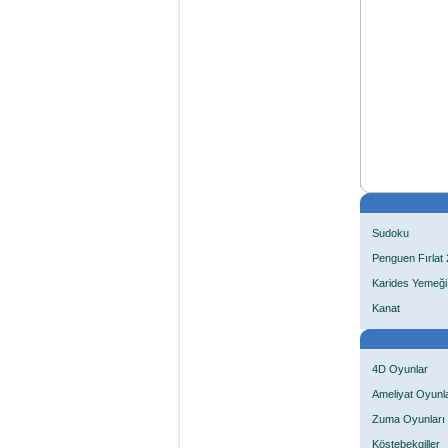
Sudoku
Penguen Fırlat 
Karides Yemeği
Kanat
4D Oyunlar
Ameliyat Oyunla
Zuma Oyunları
Köstebekgiller