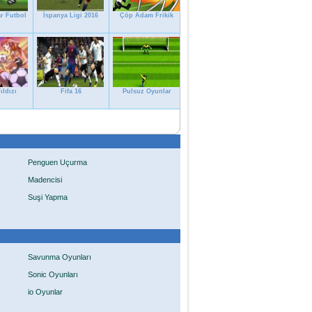
r Futbol
İspanya Ligi 2016
Çöp Adam Frikik
ıldızı
Fifa 16
Pulsuz Oyunlar
Penguen Uçurma
Madencisi
Suşi Yapma
Savunma Oyunları
Sonic Oyunları
io Oyunlar