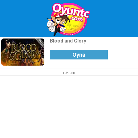
Blood and Glory
Oyna
reklam