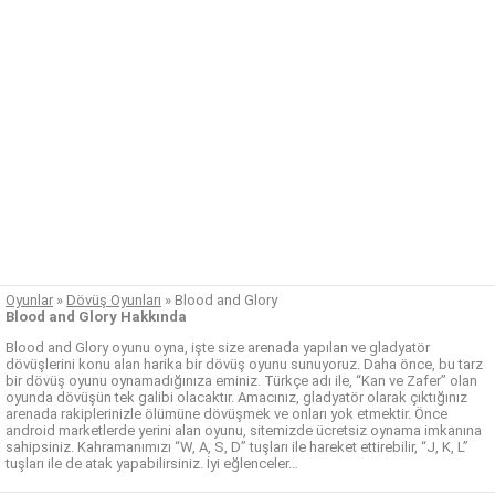
Oyunlar
»
Dövüş Oyunları
»
Blood and Glory
Blood and Glory Hakkında
Blood and Glory oyunu oyna, işte size arenada yapılan ve gladyatör
dövüşlerini konu alan harika bir dövüş oyunu sunuyoruz. Daha önce, bu tarz
bir dövüş oyunu oynamadığınıza eminiz. Türkçe adı ile, “Kan ve Zafer” olan
oyunda dövüşün tek galibi olacaktır. Amacınız, gladyatör olarak çıktığınız
arenada rakiplerinizle ölümüne dövüşmek ve onları yok etmektir. Önce
android marketlerde yerini alan oyunu, sitemizde ücretsiz oynama imkanına
sahipsiniz. Kahramanımızı “W, A, S, D” tuşları ile hareket ettirebilir, “J, K, L”
tuşları ile de atak yapabilirsiniz. İyi eğlenceler…