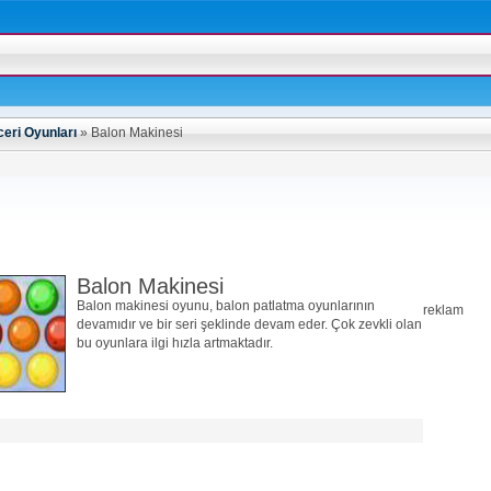
eri Oyunları
»
Balon Makinesi
Balon Makinesi
Balon makinesi oyunu, balon patlatma oyunlarının
reklam
devamıdır ve bir seri şeklinde devam eder. Çok zevkli olan
bu oyunlara ilgi hızla artmaktadır.