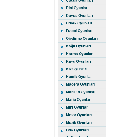
Çocuk Oyunları
Dini Oyunlar
Dövüş Oyunları
Erkek Oyunları
Futbol Oyunları
Giydirme Oyunları
Kağıt Oyunları
Karma Oyunlar
Kayu Oyunları
Kız Oyunları
Komik Oyunlar
Macera Oyunları
Manken Oyunları
Mario Oyunları
Mini Oyunlar
Motor Oyunları
Müzik Oyunları
Oda Oyunları