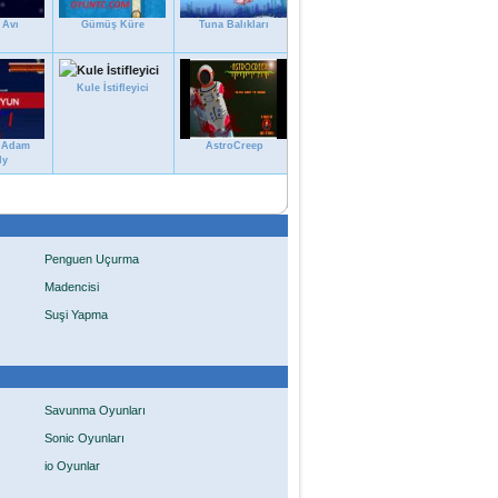
 Avı
Gümüş Küre
Tuna Balıkları
Kule İstifleyici
 Adam
AstroCreep
dy
Penguen Uçurma
Madencisi
Suşi Yapma
Savunma Oyunları
Sonic Oyunları
io Oyunlar