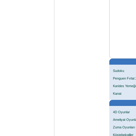
Sudoku
Penguen Fırlat 
Karides Yemeği
Kanat
4D Oyunlar
Ameliyat Oyunla
Zuma Oyunları
Köstebekgiller