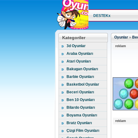
DESTEKx
Kategoriler
Oyunlar
»
Bec
3d Oyunlar
reklam
Araba Oyunları
Atari Oyunları
Bakugan Oyunları
Barbie Oyunları
Basketbol Oyunlar
Beceri Oyunları
Ben 10 Oyunları
Bilardo Oyunları
Boyama Oyunları
reklam
Bratz Oyunları
Çizgi Film Oyunları