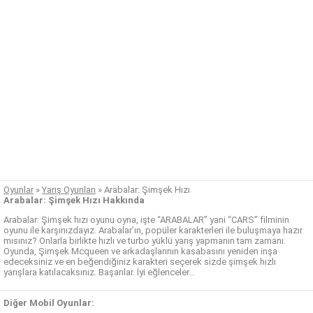
Oyunlar
»
Yarış Oyunları
»
Arabalar: Şimşek Hızı
Arabalar: Şimşek Hızı Hakkında
Arabalar: Şimşek hızı oyunu oyna, işte “ARABALAR” yani “CARS” filminin
oyunu ile karşınızdayız. Arabalar’ın, popüler karakterleri ile buluşmaya hazır
mısınız? Onlarla birlikte hızlı ve turbo yüklü yarış yapmanın tam zamanı.
Oyunda, Şimşek Mcqueen ve arkadaşlarının kasabasını yeniden inşa
edeceksiniz ve en beğendiğiniz karakteri seçerek sizde şimşek hızlı
yarışlara katılacaksınız. Başarılar. İyi eğlenceler…
Diğer Mobil Oyunlar: