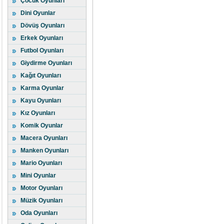
Çocuk Oyunları
Dini Oyunlar
Dövüş Oyunları
Erkek Oyunları
Futbol Oyunları
Giydirme Oyunları
Kağıt Oyunları
Karma Oyunlar
Kayu Oyunları
Kız Oyunları
Komik Oyunlar
Macera Oyunları
Manken Oyunları
Mario Oyunları
Mini Oyunlar
Motor Oyunları
Müzik Oyunları
Oda Oyunları