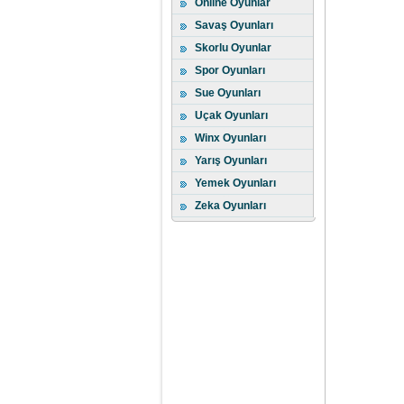
Online Oyunlar
Savaş Oyunları
Skorlu Oyunlar
Spor Oyunları
Sue Oyunları
Uçak Oyunları
Winx Oyunları
Yarış Oyunları
Yemek Oyunları
Zeka Oyunları