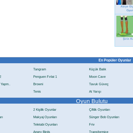
Abiye Gi
Oyu
Şirin K
En Popüler Oyunlar
Tangram
Küçük Balık
2
Penguen Fırlat 1
Moon Cave
 Yapm..
Browni
Tavuk Güveç
Tenis
At Yarışı
Oyun Bulutu
2 Kişilik Oyunlar
Çiftlik Oyunları
rı
Makyaj Oyunları
Sünger Bob Oyunları
Teletabi Oyunları
Friv
Angry Birds
Transformice