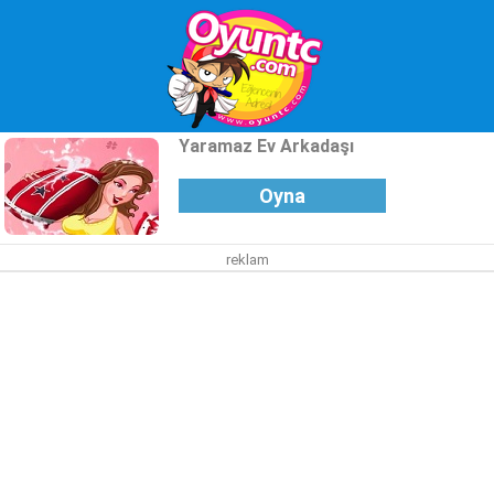
Yaramaz Ev Arkadaşı
Oyna
reklam