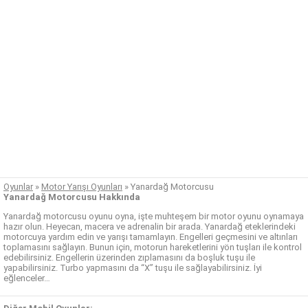
Oyunlar
»
Motor Yarışı Oyunları
»
Yanardağ Motorcusu
Yanardağ Motorcusu Hakkında
Yanardağ motorcusu oyunu oyna, işte muhteşem bir motor oyunu oynamaya
hazır olun. Heyecan, macera ve adrenalin bir arada. Yanardağ eteklerindeki
motorcuya yardım edin ve yarışı tamamlayın. Engelleri geçmesini ve altınları
toplamasını sağlayın. Bunun için, motorun hareketlerini yön tuşları ile kontrol
edebilirsiniz. Engellerin üzerinden zıplamasını da boşluk tuşu ile
yapabilirsiniz. Turbo yapmasını da “X” tuşu ile sağlayabilirsiniz. İyi
eğlenceler…