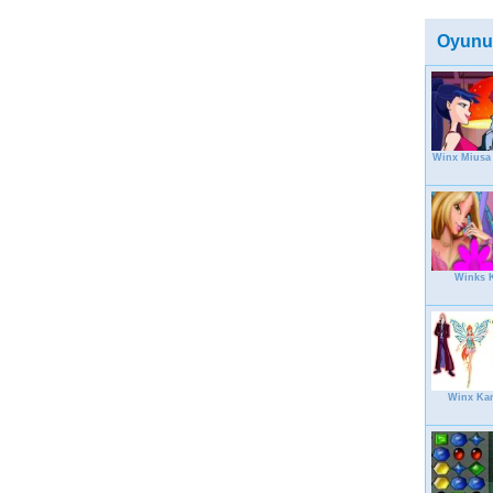
Oyunu
Winx Miusa 
Winks K
Winx Kan