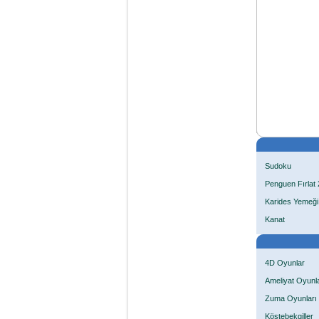
Sudoku
Penguen Fırlat 
Karides Yemeği
Kanat
4D Oyunlar
Ameliyat Oyunla
Zuma Oyunları
Köstebekgiller