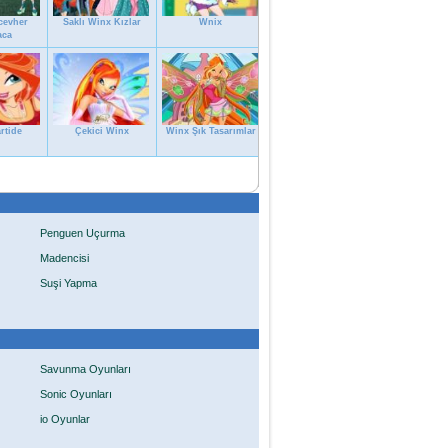
cevher
Saklı Winx Kızlar
Wnix
aca
rtide
Çekici Winx
Winx Şık Tasarımlar
Penguen Uçurma
Madencisi
Suşi Yapma
Savunma Oyunları
Sonic Oyunları
io Oyunlar