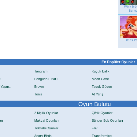
Winx Mü
Bulm
Winx Pa
En Popüler Oyunlar
Tangram
Küçük Balık
2
Penguen Fırlat 1
Moon Cave
 Yapm..
Browni
Tavuk Güveç
Tenis
At Yarışı
Oyun Bulutu
2 Kişilik Oyunlar
Çiftlik Oyunları
rı
Makyaj Oyunları
Sünger Bob Oyunları
Teletabi Oyunları
Friv
Angry Birds
Transformice