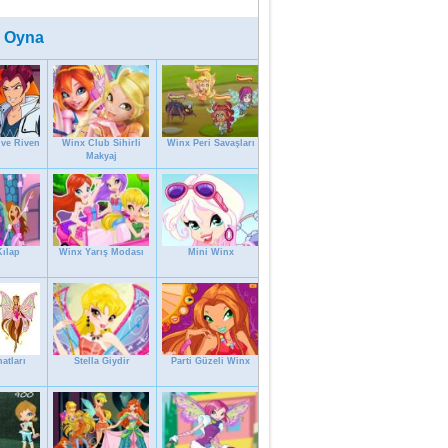
 Oyna
ve Riven
Winx Club Sihirli
Winx Peri Savaşları
Makyaj
ılap
Winx Yarış Modası
Mini Winx
atları
Stella Giydir
Parti Güzeli Winx