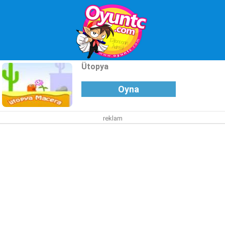
Ütopya
Oyna
reklam