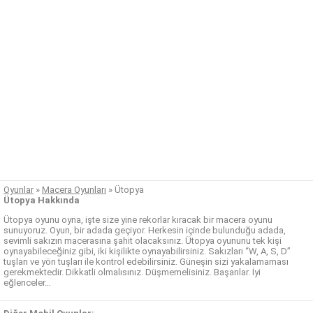
Oyunlar
»
Macera Oyunları
»
Ütopya
Ütopya Hakkında
Ütopya oyunu oyna, işte size yine rekorlar kıracak bir macera oyunu
sunuyoruz. Oyun, bir adada geçiyor. Herkesin içinde bulunduğu adada,
sevimli sakızın macerasına şahit olacaksınız. Ütopya oyununu tek kişi
oynayabileceğiniz gibi, iki kişilikte oynayabilirsiniz. Sakızları “W, A, S, D”
tuşları ve yön tuşları ile kontrol edebilirsiniz. Güneşin sizi yakalamaması
gerekmektedir. Dikkatli olmalısınız. Düşmemelisiniz. Başarılar. İyi
eğlenceler…