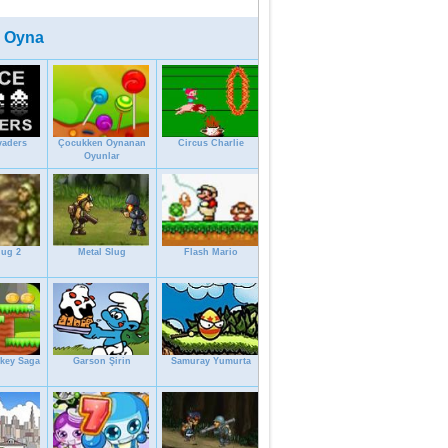
 Oyna
vaders
Çocukken Oynanan
Circus Charlie
Oyunlar
lug 2
Metal Slug
Flash Mario
key Saga
Garson Şirin
Samuray Yumurta