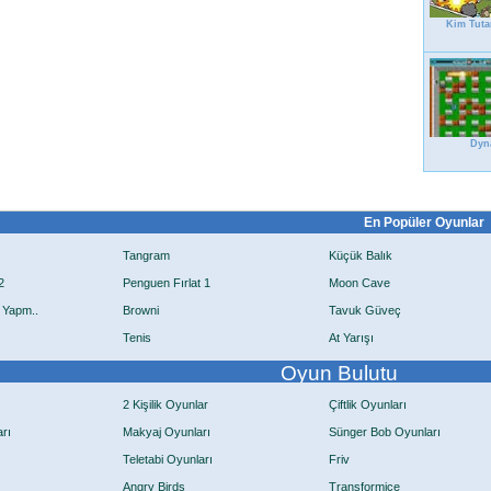
Kim Tuta
Dyn
En Popüler Oyunlar
Tangram
Küçük Balık
2
Penguen Fırlat 1
Moon Cave
 Yapm..
Browni
Tavuk Güveç
Tenis
At Yarışı
Oyun Bulutu
2 Kişilik Oyunlar
Çiftlik Oyunları
rı
Makyaj Oyunları
Sünger Bob Oyunları
Teletabi Oyunları
Friv
Angry Birds
Transformice