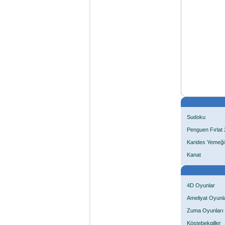
Sudoku
Penguen Fırlat 
Karides Yemeği
Kanat
4D Oyunlar
Ameliyat Oyunla
Zuma Oyunları
Köstebekgiller