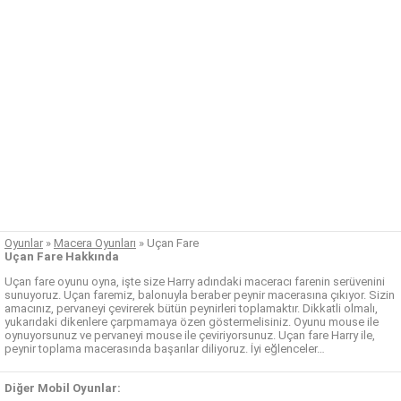
Oyunlar
»
Macera Oyunları
»
Uçan Fare
Uçan Fare Hakkında
Uçan fare oyunu oyna, işte size Harry adındaki maceracı farenin serüvenini
sunuyoruz. Uçan faremiz, balonuyla beraber peynir macerasına çıkıyor. Sizin
amacınız, pervaneyi çevirerek bütün peynirleri toplamaktır. Dikkatli olmalı,
yukarıdaki dikenlere çarpmamaya özen göstermelisiniz. Oyunu mouse ile
oynuyorsunuz ve pervaneyi mouse ile çeviriyorsunuz. Uçan fare Harry ile,
peynir toplama macerasında başarılar diliyoruz. İyi eğlenceler…
Diğer Mobil Oyunlar: