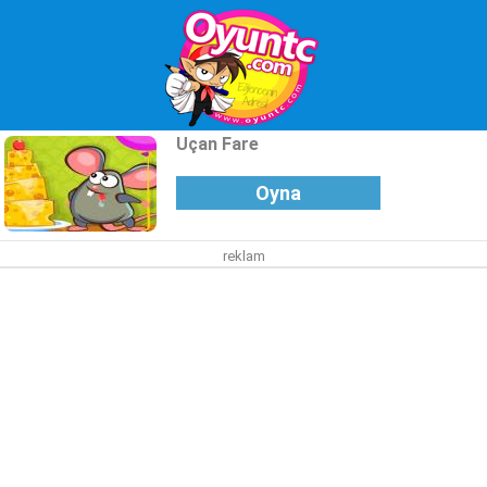
Uçan Fare
Oyna
reklam