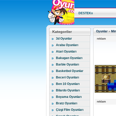
DESTEKx
Kategoriler
Oyunlar
»
Min
3d Oyunlar
reklam
Araba Oyunları
Atari Oyunları
Bakugan Oyunları
Barbie Oyunları
Basketbol Oyunlar
Beceri Oyunları
Ben 10 Oyunları
Bilardo Oyunları
Boyama Oyunları
reklam
Bratz Oyunları
Çizgi Film Oyunları