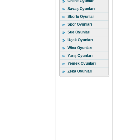
Online Oyunlar
Savaş Oyunları
Skorlu Oyunlar
Spor Oyunları
Sue Oyunları
Uçak Oyunları
Winx Oyunları
Yarış Oyunları
Yemek Oyunları
Zeka Oyunları