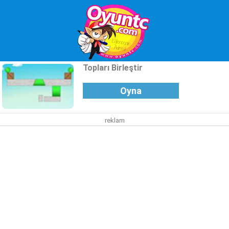
Topları Birleştir
Oyna
reklam