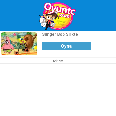
Sünger Bob Sirkte
Oyna
reklam