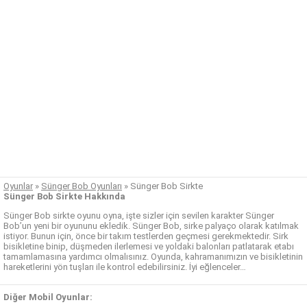
Oyunlar
»
Sünger Bob Oyunları
»
Sünger Bob Sirkte
Sünger Bob Sirkte Hakkında
Sünger Bob sirkte oyunu oyna, işte sizler için sevilen karakter Sünger
Bob’un yeni bir oyununu ekledik. Sünger Bob, sirke palyaço olarak katılmak
istiyor. Bunun için, önce bir takım testlerden geçmesi gerekmektedir. Sirk
bisikletine binip, düşmeden ilerlemesi ve yoldaki balonları patlatarak etabı
tamamlamasına yardımcı olmalısınız. Oyunda, kahramanımızın ve bisikletinin
hareketlerini yön tuşları ile kontrol edebilirsiniz. İyi eğlenceler…
Diğer Mobil Oyunlar: