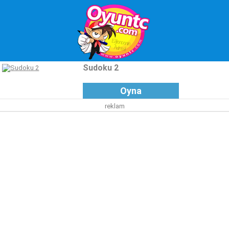
Sudoku 2
Oyna
reklam