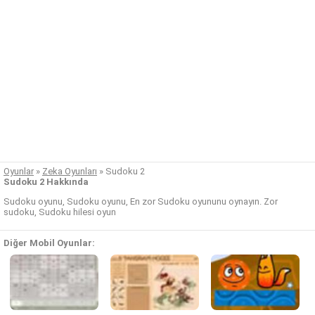
Oyunlar
»
Zeka Oyunları
»
Sudoku 2
Sudoku 2 Hakkında
Sudoku oyunu, Sudoku oyunu, En zor Sudoku oyununu oynayın. Zor
sudoku, Sudoku hilesi oyun
Diğer Mobil Oyunlar: