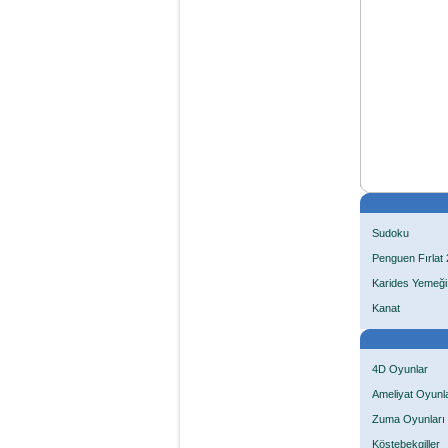
Sudoku
Penguen Fırlat 
Karides Yemeği
Kanat
4D Oyunlar
Ameliyat Oyunla
Zuma Oyunları
Köstebekgiller