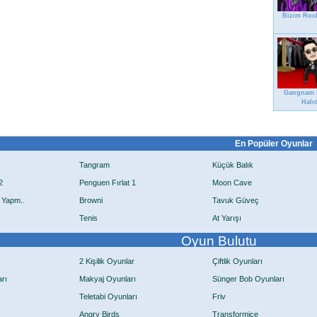
Bizim Roc
Gangnam 
Halı
En Popüler Oyunlar
Tangram
Küçük Balık
2
Penguen Fırlat 1
Moon Cave
 Yapm..
Browni
Tavuk Güveç
Tenis
At Yarışı
Oyun Bulutu
2 Kişilik Oyunlar
Çiftlik Oyunları
rı
Makyaj Oyunları
Sünger Bob Oyunları
Teletabi Oyunları
Friv
Angry Birds
Transformice