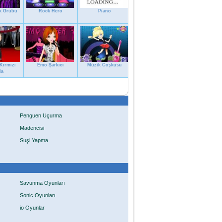
k Grubu
Rock Hero
Piano
Kırmızı
Emo Şarkıcı
Müzik Coşkusu
da
Penguen Uçurma
Madencisi
Suşi Yapma
Savunma Oyunları
Sonic Oyunları
io Oyunlar