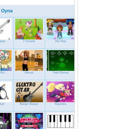
 Oyna
gitar
7 Cüceler
Hip Hop
 Kız
Dansçı
Yeşil Dansçı
 Çal
Bangır Bangır
Süperbia