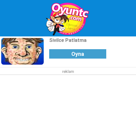
Sivilce Patlatma
Oyna
reklam