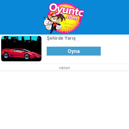
Şehirde Yarış
Oyna
reklam