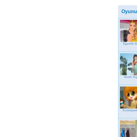
Oyunu
Egzotik G
Hintli Gi
Komedyen