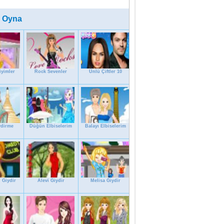
 Oyna
iyimler
Rock Sevenler
Ünlü Çiftler 10
ydirme
Düğün Elbiselerim
Balayı Elbiselerim
 Giydir
Alevi Giydir
Melisa Giydir