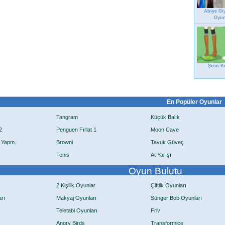
Abiye Gi
Oyu
Şirin K
En Popüler Oyunlar
Tangram
Küçük Balık
2
Penguen Fırlat 1
Moon Cave
 Yapm..
Browni
Tavuk Güveç
Tenis
At Yarışı
Oyun Bulutu
2 Kişilik Oyunlar
Çiftlik Oyunları
rı
Makyaj Oyunları
Sünger Bob Oyunları
Teletabi Oyunları
Friv
Angry Birds
Transformice