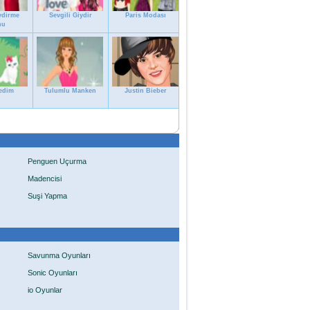
ydirme
Sevgili Giydir
Paris Modası
nu
edim
Tulumlu Manken
Justin Bieber
Penguen Uçurma
Madencisi
Suşi Yapma
Savunma Oyunları
Sonic Oyunları
io Oyunlar