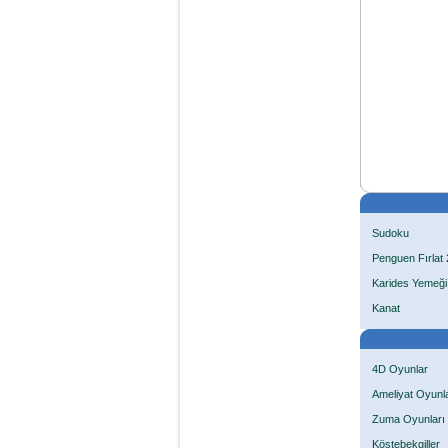
Sudoku
Penguen Fırlat 
Karides Yemeği
Kanat
4D Oyunlar
Ameliyat Oyunla
Zuma Oyunları
Köstebekgiller