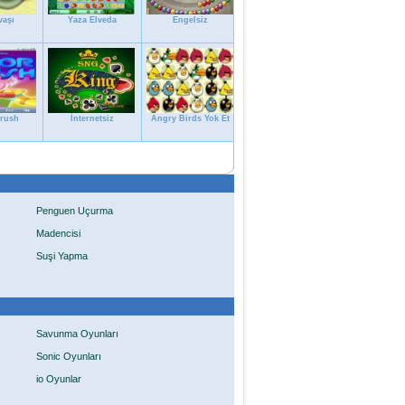
vaşı
Yaza Elveda
Engelsiz
Crush
İnternetsiz
Angry Birds Yok Et
Penguen Uçurma
Madencisi
Suşi Yapma
Savunma Oyunları
Sonic Oyunları
io Oyunlar