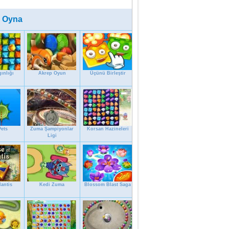
 Oyna
gınlığı
Akrep Oyun
Üçünü Birleştir
ets
Zuma Şampiyonlar
Korsan Hazineleri
Ligi
antis
Kedi Zuma
Blossom Blast Saga