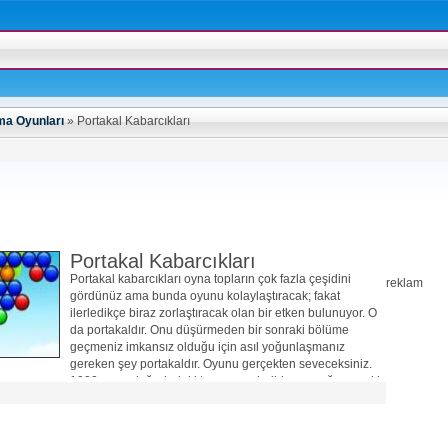
a Oyunları
»
Portakal Kabarcıkları
Portakal Kabarcıkları
Portakal kabarcıkları oyna topların çok fazla çeşidini
reklam
gördünüz ama bunda oyunu kolaylaştıracak; fakat
ilerledikçe biraz zorlaştıracak olan bir etken bulunuyor. O
da portakaldır. Onu düşürmeden bir sonraki bölüme
geçmeniz imkansız olduğu için asıl yoğunlaşmanız
gereken şey portakaldır. Oyunu gerçekten seveceksiniz.
1000 puan değerindeki turuncuyu indirince aşağı sonraki
bölümü göreceksiniz.