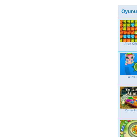
Oyunu
Altın Çıl
Winx P
Zuma Atl