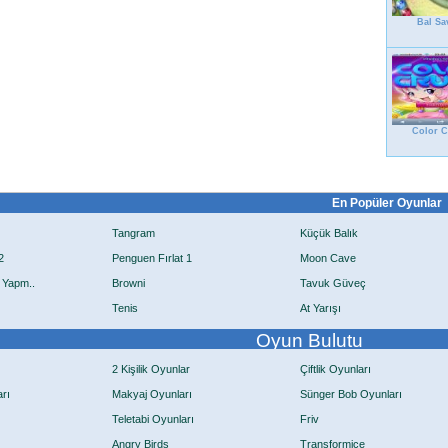
Bal Sa
Color 
En Popüler Oyunlar
Tangram
Küçük Balık
2
Penguen Fırlat 1
Moon Cave
 Yapm..
Browni
Tavuk Güveç
Tenis
At Yarışı
Oyun Bulutu
2 Kişilik Oyunlar
Çiftlik Oyunları
rı
Makyaj Oyunları
Sünger Bob Oyunları
Teletabi Oyunları
Friv
Angry Birds
Transformice