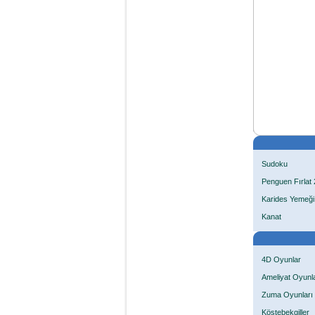
Sudoku
Penguen Fırlat 
Karides Yemeği
Kanat
4D Oyunlar
Ameliyat Oyunla
Zuma Oyunları
Köstebekgiller