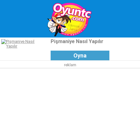
Pişmaniye Nasıl Yapılır
Oyna
reklam