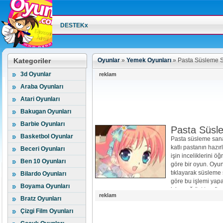
DESTEKx
Kategoriler
Oyunlar
»
Yemek Oyunları
»
Pasta Süsleme S
3d Oyunlar
reklam
Araba Oyunları
Atari Oyunları
Bakugan Oyunları
Barbie Oyunları
Pasta Süsl
Basketbol Oyunlar
Pasta süsleme sana
katlı pastanın hazı
Beceri Oyunları
işin inceliklerini 
Ben 10 Oyunları
göre bir oyun. Oyu
tıklayarak süsleme 
Bilardo Oyunları
göre bu işlemi yapa
Boyama Oyunları
için, sağ üst taraft
reklam
“NEXT” yazısına bas
Bratz Oyunları
Çizgi Film Oyunları