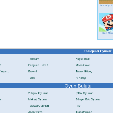
Mario’ya Y
Dön Mar
En Popüler Oyunlar
Tangram
Küçük Balık
2
Penguen Fırlat 1
Moon Cave
 Yapm..
Browni
Tavuk Güveç
Tenis
At Yarışı
Oyun Bulutu
2 Kişilik Oyunlar
Çiftlik Oyunları
rı
Makyaj Oyunları
Sünger Bob Oyunları
Teletabi Oyunları
Friv
Angry Birds
Transformice