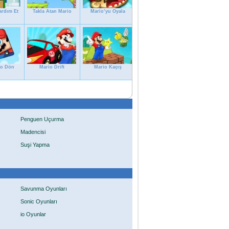
ardım Et
Takla Atan Mario
Mario’yu Oyala
io Dön
Mario Drift
Mario Kaçış
Penguen Uçurma
Madencisi
Suşi Yapma
Savunma Oyunları
Sonic Oyunları
io Oyunlar