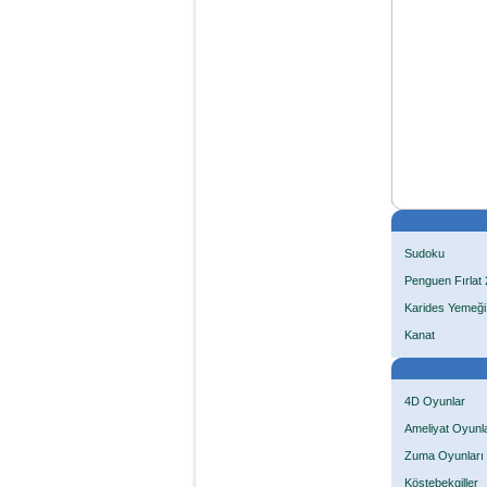
Sudoku
Penguen Fırlat 
Karides Yemeği
Kanat
4D Oyunlar
Ameliyat Oyunla
Zuma Oyunları
Köstebekgiller