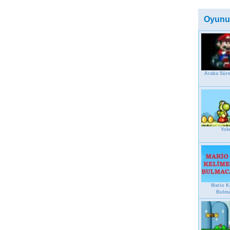
Oyunu
Araba Sür
Yok
Mario K
Bulm