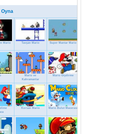
 Oyna
en Mario
Tavşan Mario
Super Mantar Mario
o
Mario ve
Mario Giydirme
Kahramanlar
elime
Korsan Mario
Mario Bulut Macerası
aca