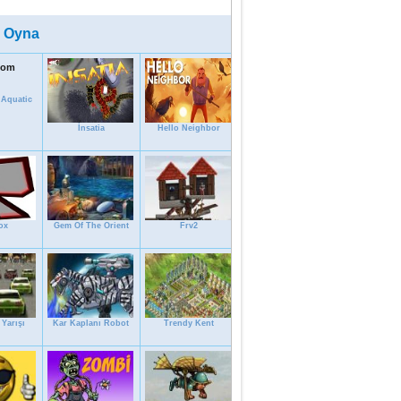
 Oyna
 Aquatic
İnsatia
Hello Neighbor
ox
Gem Of The Orient
Frv2
Yarışı
Kar Kaplanı Robot
Trendy Kent