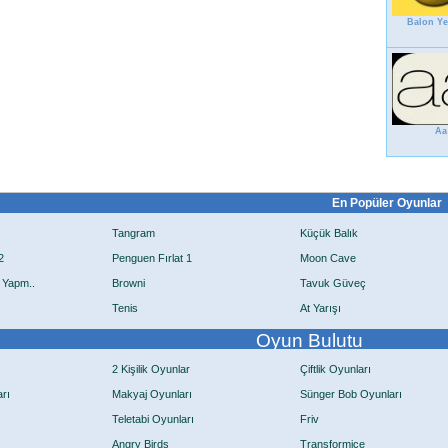
Balon Yer
Aa
En Popüler Oyunlar
Tangram
Küçük Balık
2
Penguen Fırlat 1
Moon Cave
 Yapm..
Browni
Tavuk Güveç
Tenis
At Yarışı
Oyun Bulutu
2 Kişilik Oyunlar
Çiftlik Oyunları
rı
Makyaj Oyunları
Sünger Bob Oyunları
Teletabi Oyunları
Friv
Angry Birds
Transformice