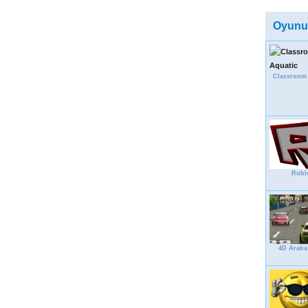
Oyunu
Classroom
Robl
4D Araba 