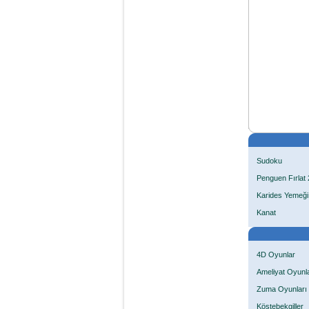
Sudoku
Penguen Fırlat 
Karides Yemeği
Kanat
4D Oyunlar
Ameliyat Oyunla
Zuma Oyunları
Köstebekgiller